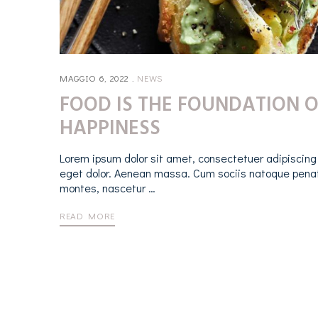
MAGGIO 6, 2022
NEWS
FOOD IS THE FOUNDATION O
HAPPINESS
Lorem ipsum dolor sit amet, consectetuer adipiscing
eget dolor. Aenean massa. Cum sociis natoque penat
montes, nascetur …
READ MORE