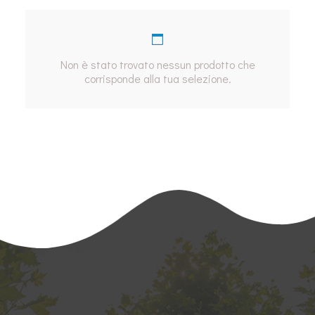
Non è stato trovato nessun prodotto che
corrisponde alla tua selezione.